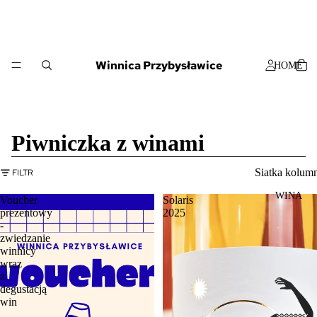
Winnica Przybysławice
HOME
Piwniczka z winami
Siatka kolum
FILTR
WINA
Voucher
Solaris
prezentowy
2025
-
zwiedzanie
winnicy
wraz
z
degustacją
win