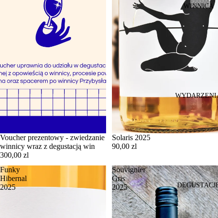
WINNICA
WYDARZENI
Voucher prezentowy - zwiedzanie
Solaris 2025
winnicy wraz z degustacją win
90,00 zl
300,00 zl
Funky
Souvignier
Hibernal
Gris
DEGUSTACJ
2025
2025