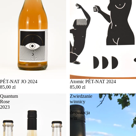
PÉT-NAT JO 2024
Atomic PÉT-NAT 2024
85,00 zl
85,00 zl
Quantum
Zwiedzanie
Rose
winnicy
2023
i
degustacja
win