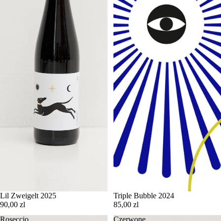
Lil Zweigelt 2025
WYPRZEDANE
Triple Bubble 2024
90,00 zl
85,00 zl
Roseccio
Czerwone